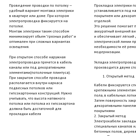
Проведение проводки по потолку —
Прокладка электрики п
удобный вариант монтажа электрики
устанавливается под н
в квартире или доме. При котором
покрытием или декора
электропроводка фиксируется на
отделкой.
потолке.
Это решение помогает 
Монтаж электрики таким способом
аккуратный внешний в
минимизирует объем "грязных работ" и
и обеспечивает лёгкий 
оптимален при сложных вариантах
электрической линии п
освещения.
необходимости её ремо
модернизации.
При открытом способе наружная
электропроводка прячется в кабель
Укладка электропровод
каналы или под декоративными
производится двумя сп
элементами(потолочные плинтуса).
Открытый метод
При закрытом способе проводка
располагается внутри каркаса
Кабели фиксируются с
подвесных потолков или
крепежными элементам
гипсокартонных конструкций. Нужно
пола, в кабельных лотки
учитывать, что высота натяжного
Затем поверхность зак
потолка или потолка из гипсокартона
декоративными панеля
должна быть достаточной для
покрытиями
прокладки кабеля
2. Закрытый метод
Электрокабели заклады
специальных каналов и
бетонных полов, деревя